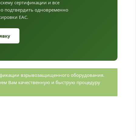
схему сертификации и все
но подтвердить одновременно
кировки ЕАС.
явку
тификации взрывозащищенного оборудования.
уем Вам качественную и быструю процедуру