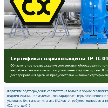
Сертификат взрывозащиты ТР ТС 01
Обязательное подтверждение соответствия оборудования, при
нефтебазах, на химических и мукомольных производствах. В о
декларирования здесь не предусмотрено — только сертификац
Коротко:
подтверждение соответствия только в форме сертификац
(партия, единичное изделие). Декларировать взрывозащищённое
условиях. Для нанесения знака ЕАС часто требуется одновремен
020, иногда 016.