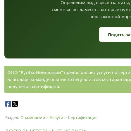
Определим вид взрывозащиты, 
смежные регламенты, которые нуж
для законной мар
Подать за
ООО "РусЭкоИнновации" предоставляет услуги по сер
Благодаря команде опытных специалистов мы гарантир
получения сертификата.
Раздел:
О компании
>
Услуги
>
Сертификация