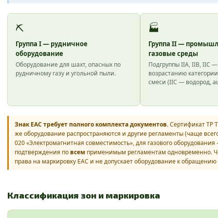
⛏
🏭
Группа I — рудничное
Группа II — промыш
оборудование
газовые среды
Оборудование для шахт, опасных по
Подгруппы IIA, IIB, IIC —
рудничному газу и угольной пыли.
возрастанию категории
смеси (IIC — водород, а
Знак ЕАС требует полного комплекта документов.
Сертификат ТР Т
же оборудование распространяются и другие регламенты (чаще всего
020 «Электромагнитная совместимость», для газового оборудования —
подтверждения по
всем
применимым регламентам одновременно. Час
права на маркировку ЕАС и не допускает оборудование к обращению 
Классификация зон и маркировка