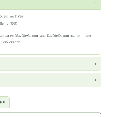
б, В-Iг по ПУЭ)
IIа по ПУЭ)
ования (Ga/Gb/Gc для газа, Da/Db/Dc для пыли) — чем
 требования.
вия