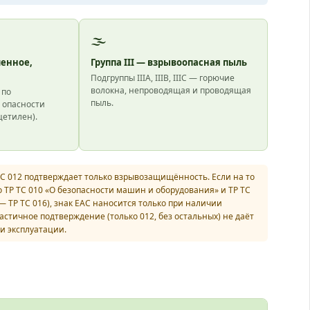
🌫
ленное,
Группа III — взрывоопасная пыль
Подгруппы IIIA, IIIB, IIIC — горючие
волокна, непроводящая и проводящая
 по
пыль.
 опасности
цетилен).
С 012 подтверждает только взрывозащищённость. Если на то
 ТР ТС 010 «О безопасности машин и оборудования» и ТР ТС
 ТР ТС 016), знак ЕАС наносится только при наличии
тичное подтверждение (только 012, без остальных) не даёт
и эксплуатации.